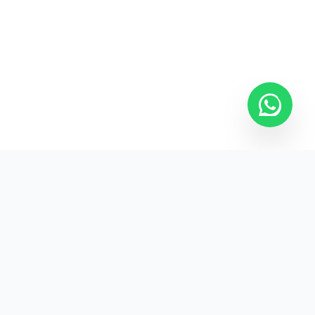
Kurumsal promosyon ürünleriyle markanızın
görünürlüğünü artırın.