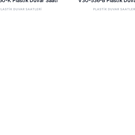
0-K Plastik Duvar Saati
V30-536-B Plastik Duva
PLASTIK DUVAR SAATLERI
PLASTIK DUVAR SAATLER