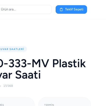
Teklif Sepeti
DUVAR SAATLERI
-333-MV Plastik
ar Saati
: 15560
RIŞ
TERMIN