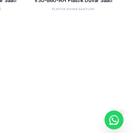
r Saati
V30-860-AH Plastik Duvar Saati
I
PLASTIK DUVAR SAATLERI