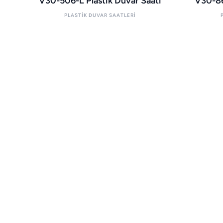
V30-506-L Plastik Duvar Saati
V30-86
PLASTIK DUVAR SAATLERI