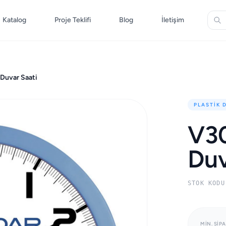
Katalog
Proje Teklifi
Blog
İletişim
Duvar Saati
PLASTIK 
V30
Duv
STOK KODU
MIN. SIPA