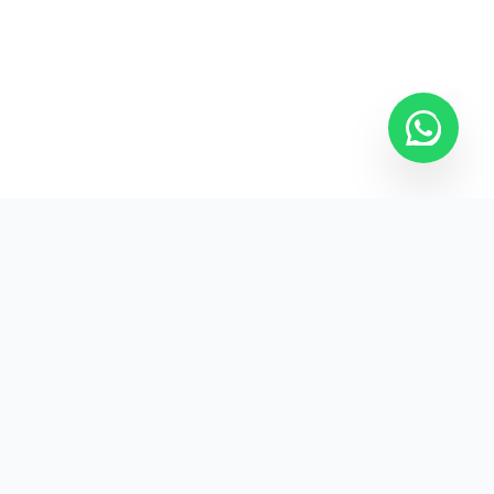
KURUMSAL
KVKK Aydınlatma
Gizlilik Politikası
İade ve Teslimat