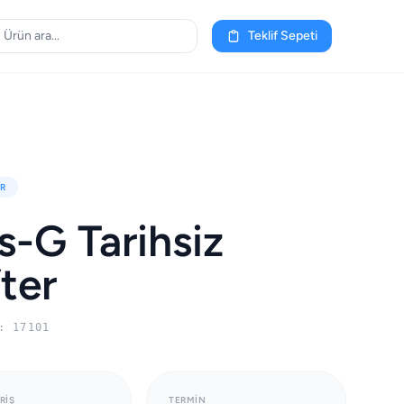
Teklif Sepeti
R
s-G Tarihsiz
ter
: 17101
RIŞ
TERMIN