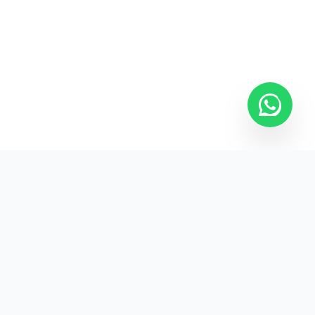
Kurumsal promosyon ürünleriyle markanızın
görünürlüğünü artırın.