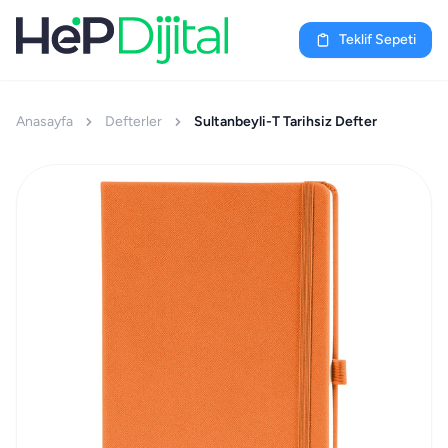
Teklif Sepeti
Anasayfa
Defterler
Sultanbeyli-T Tarihsiz Defter