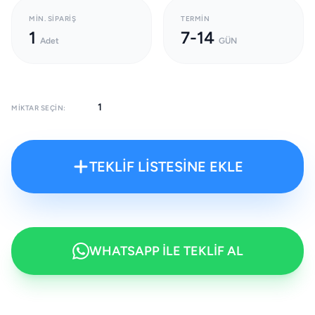
MIN. SIPARIŞ
TERMIN
1
7-14
Adet
GÜN
MIKTAR SEÇIN:
TEKLİF LİSTESİNE EKLE
WHATSAPP İLE TEKLİF AL