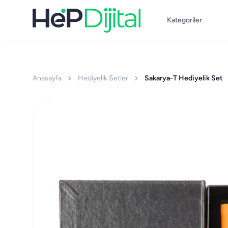
Kategoriler
Anasayfa
Hediyelik Setler
Sakarya-T Hediyelik Set