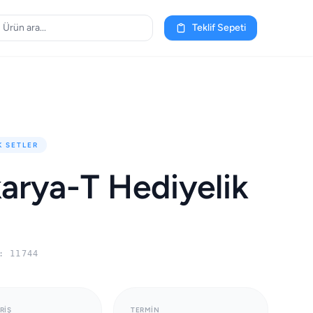
Teklif Sepeti
K SETLER
arya-T Hediyelik
: 11744
RIŞ
TERMIN