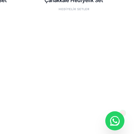
Set
Çanakkale Hediyelik Set
HEDIYELIK SETLER