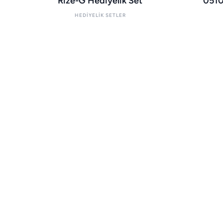
Rize-G Hediyelik Set
0510
HEDIYELIK SETLER