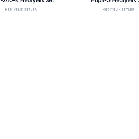
-240-K Hediyelik Set
Hopa-G Hediyelik 
HEDIYELIK SETLER
HEDIYELIK SETLER