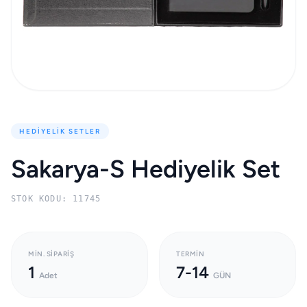
HEDIYELIK SETLER
Sakarya-S Hediyelik Set
STOK KODU: 11745
MIN. SIPARIŞ
TERMIN
1
7-14
Adet
GÜN