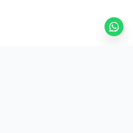
Kurumsal promosyon ürünleriyle markanızın
görünürlüğünü artırın.
HIZLI BAĞLANTILAR