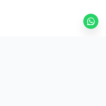
Kurumsal promosyon ürünleriyle markanızın
görünürlüğünü artırın.
HIZLI BAĞLANTILAR