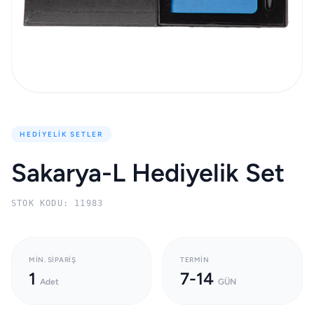
HEDIYELIK SETLER
Sakarya-L Hediyelik Set
STOK KODU: 11983
MIN. SIPARIŞ
TERMIN
1
7-14
Adet
GÜN