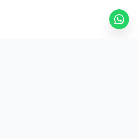
Kurumsal promosyon ürünleriyle markanızın
görünürlüğünü artırın.
HIZLI BAĞLANTILAR
Kategoriler