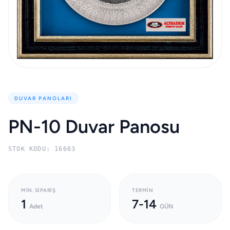
DUVAR PANOLARI
PN-10 Duvar Panosu
STOK KODU: 16663
MIN. SIPARIŞ
TERMIN
1
7-14
Adet
GÜN