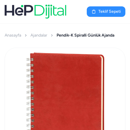
Teklif Sepeti
Anasayfa
Ajandalar
Pendik-K Spiralli Günlük Ajanda