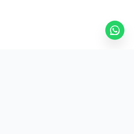
Kurumsal promosyon ürünleriyle markanızın
görünürlüğünü artırın.
HIZLI BAĞLANTILAR