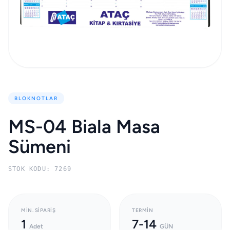
BLOKNOTLAR
MS-04 Biala Masa
Sümeni
STOK KODU: 7269
MIN. SIPARIŞ
TERMIN
1
7-14
Adet
GÜN