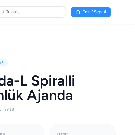
Teklif Sepeti
AR
a-L Spiralli
lük Ajanda
: 9918
RIŞ
TERMIN