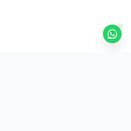
KURUMSAL
KVKK Aydınlatma
Gizlilik Politikası
İade ve Teslimat