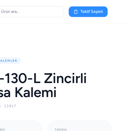
Teklif Sepeti
KALEMLER
130-L Zincirli
a Kalemi
: 13917
RIŞ
TERMIN