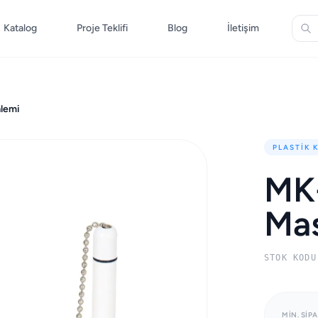
Katalog
Proje Teklifi
Blog
İletişim
alemi
PLASTIK 
MK-
Mas
STOK KODU
MIN. SIPA