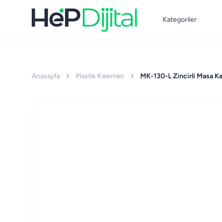
Kategoriler
Anasayfa
Plastik Kalemler
MK-130-L Zincirli Masa K