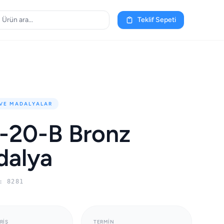
Teklif Sepeti
 VE MADALYALAR
-20-B Bronz
dalya
: 8281
RIŞ
TERMIN