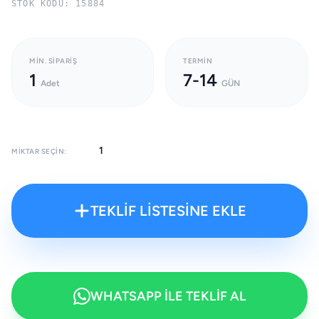
STOK KODU: 15884
MIN. SIPARIŞ
TERMIN
1
7-14
Adet
GÜN
MIKTAR SEÇIN:
TEKLİF LİSTESİNE EKLE
WHATSAPP İLE TEKLİF AL