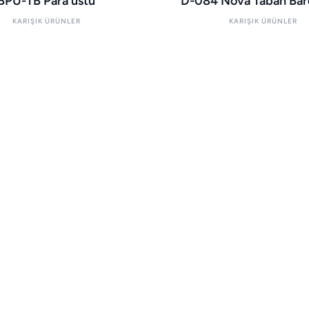
BPU-TB Para üstü
D-084 Nova Taban Bard
KARIŞIK ÜRÜNLER
KARIŞIK ÜRÜNLER