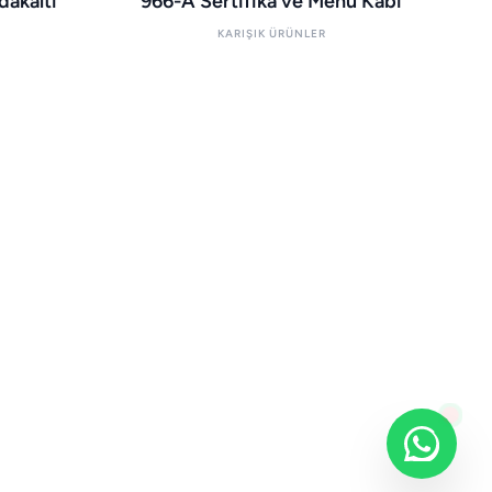
akaltı
966-A Sertifika ve Menü Kabı
KARIŞIK ÜRÜNLER