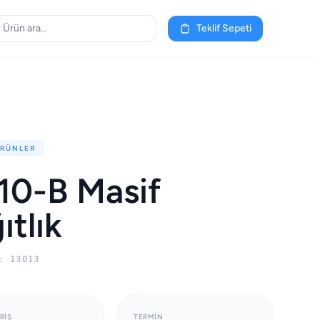
Teklif Sepeti
ÜRÜNLER
10-B Masif
ıtlık
: 13013
RIŞ
TERMIN