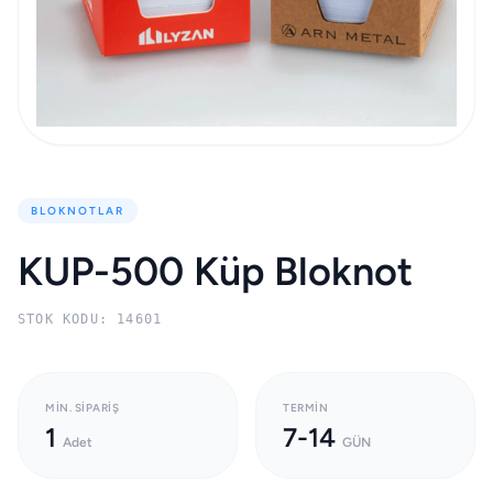
BLOKNOTLAR
KUP-500 Küp Bloknot
STOK KODU: 14601
MIN. SIPARIŞ
TERMIN
1
7-14
Adet
GÜN