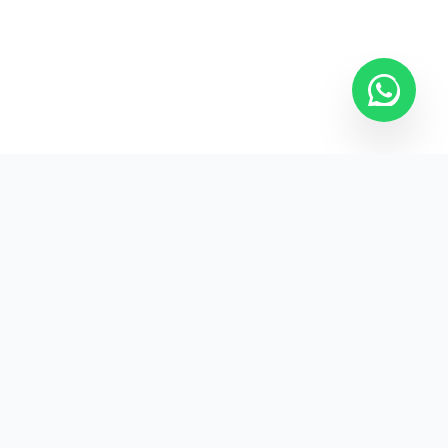
Kurumsal promosyon ürünleriyle markanızın
görünürlüğünü artırın.
HIZLI BAĞLANTILAR