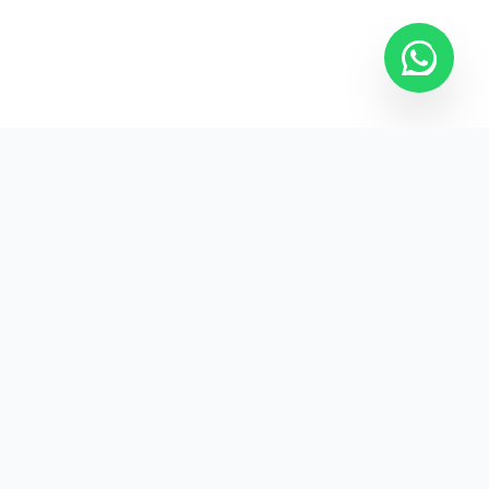
Kurumsal promosyon ürünleriyle markanızın
görünürlüğünü artırın.
HIZLI BAĞLANTILAR
Kategoriler