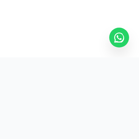
Kurumsal promosyon ürünleriyle markanızın
görünürlüğünü artırın.