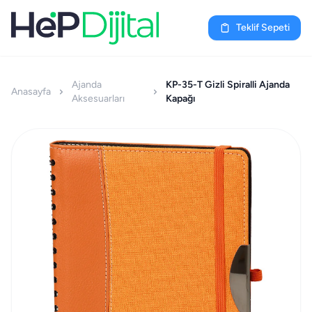
Teklif Sepeti
Ajanda
KP-35-T Gizli Spiralli Ajanda
Anasayfa
Aksesuarları
Kapağı