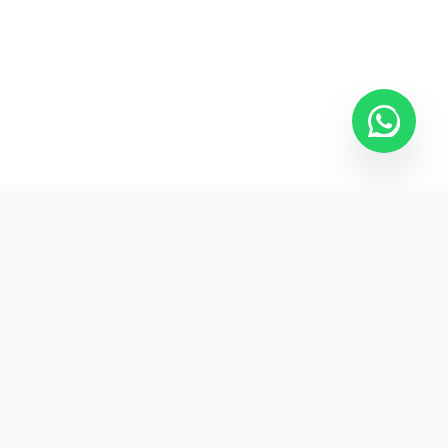
Kurumsal promosyon ürünleriyle markanızın
görünürlüğünü artırın.