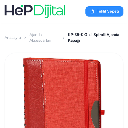
Teklif Sepeti
Ajanda
KP-35-K Gizli Spiralli Ajanda
Anasayfa
Aksesuarları
Kapağı