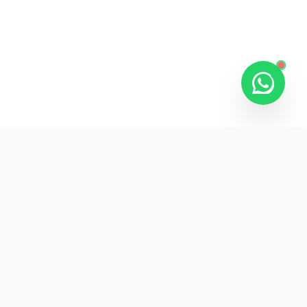
Kurumsal promosyon ürünleriyle markanızın
görünürlüğünü artırın.