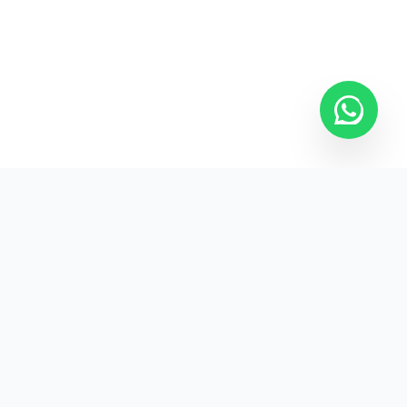
Kurumsal promosyon ürünleriyle markanızın
görünürlüğünü artırın.