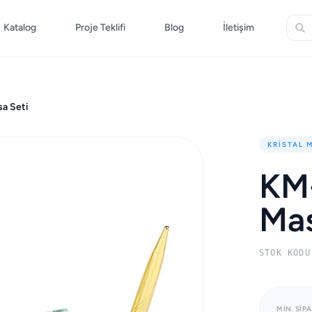
Katalog
Proje Teklifi
Blog
İletişim
a Seti
KRISTAL 
KM-
Mas
STOK KODU
MIN. SIPA