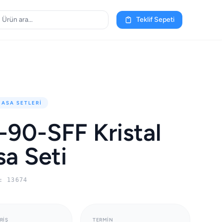
Teklif Sepeti
MASA SETLERI
90-SFF Kristal
a Seti
: 13674
RIŞ
TERMIN