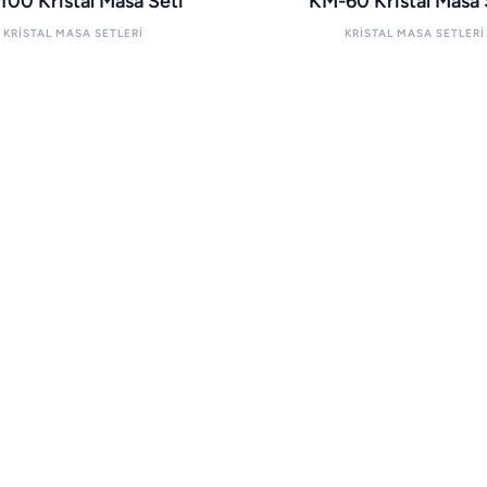
00 Kristal Masa Seti
KM-60 Kristal Masa 
KRISTAL MASA SETLERI
KRISTAL MASA SETLERI