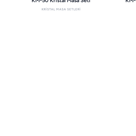
KM-50 Kristal Masa Seti
KM-1
KRISTAL MASA SETLERI