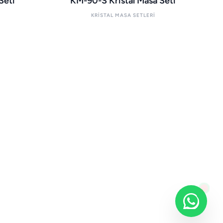
Seti
KM-90-S Kristal Masa Seti
KRISTAL MASA SETLERI