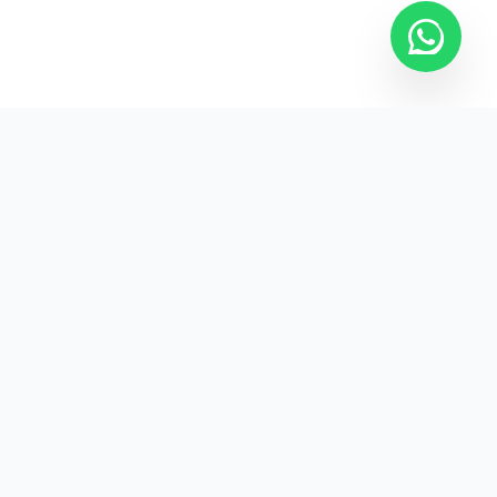
Kurumsal promosyon ürünleriyle markanızın
görünürlüğünü artırın.
HIZLI BAĞLANTILAR
Kategoriler