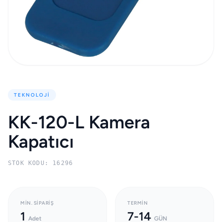
TEKNOLOJI
KK-120-L Kamera
Kapatıcı
STOK KODU: 16296
MIN. SIPARIŞ
TERMIN
1
7-14
Adet
GÜN