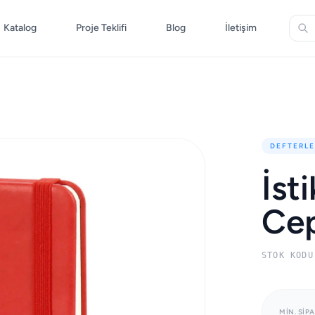
Katalog
Proje Teklifi
Blog
İletişim
DEFTERLE
İst
Cep
STOK KODU
MIN. SIPA