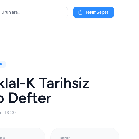
Teklif Sepeti
R
iklal-K Tarihsiz
 Defter
: 13534
RIŞ
TERMIN