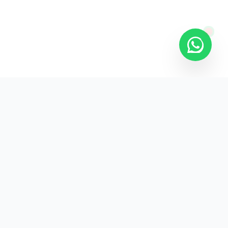
KURUMSAL
KVKK Aydınlatma
Gizlilik Politikası
İade ve Teslimat