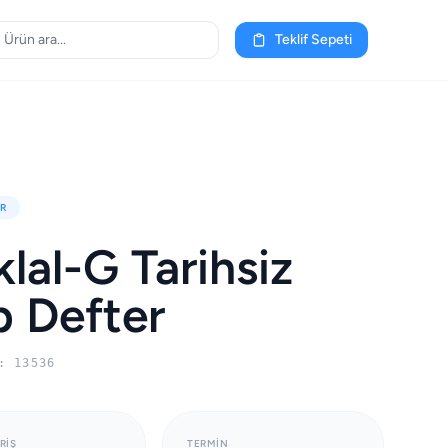
Teklif Sepeti
R
iklal-G Tarihsiz
 Defter
: 13536
RIŞ
TERMIN