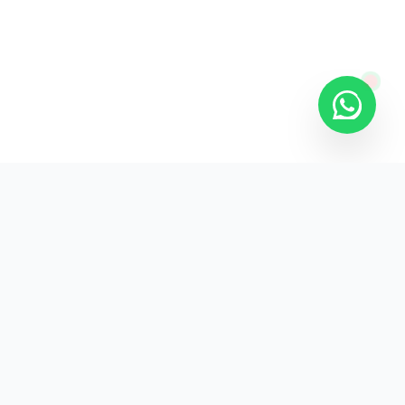
KURUMSAL
KVKK Aydınlatma
Gizlilik Politikası
İade ve Teslimat