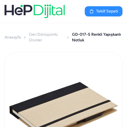
Teklif Sepeti
Geri Dönüşümlü
GD-017-S Renkli Yapışkanlı
Anasayfa
Ürünler
Notluk