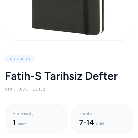
DEFTERLER
Fatih-S Tarihsiz Defter
STOK KODU: 13382
MIN. SIPARIŞ
TERMIN
1
7-14
Adet
GÜN