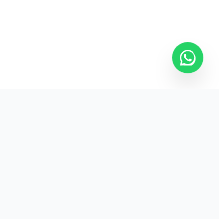
Kurumsal promosyon ürünleriyle markanızın
görünürlüğünü artırın.