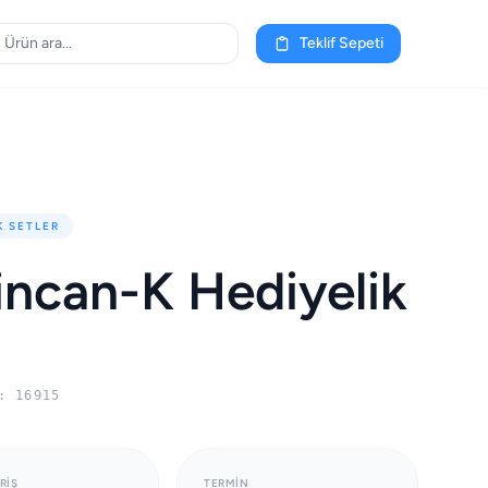
Teklif Sepeti
K SETLER
incan-K Hediyelik
: 16915
RIŞ
TERMIN