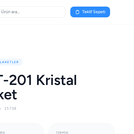
Teklif Sepeti
PLAKETLER
-201 Kristal
ket
: 15738
RIŞ
TERMIN