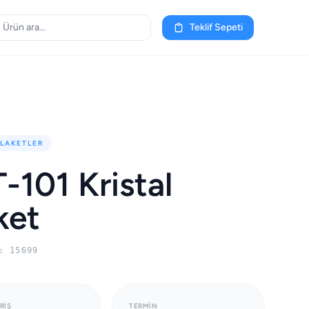
Teklif Sepeti
PLAKETLER
-101 Kristal
ket
: 15699
RIŞ
TERMIN