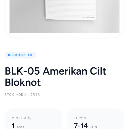
BLOKNOTLAR
BLK-05 Amerikan Cilt
Bloknot
STOK KODU: 7573
MIN. SIPARIŞ
TERMIN
1
7-14
Adet
GÜN