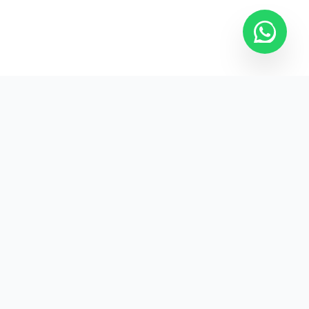
Kurumsal promosyon ürünleriyle markanızın
görünürlüğünü artırın.
HIZLI BAĞLANTILAR
Kategoriler