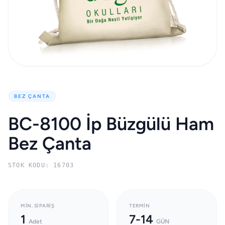
BEZ ÇANTA
BC-8100 İp Büzgülü Ham
Bez Çanta
STOK KODU: 16703
MIN. SIPARIŞ
TERMIN
1
7-14
Adet
GÜN