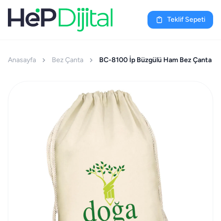
Teklif Sepeti
Anasayfa
Bez Çanta
BC-8100 İp Büzgülü Ham Bez Çanta