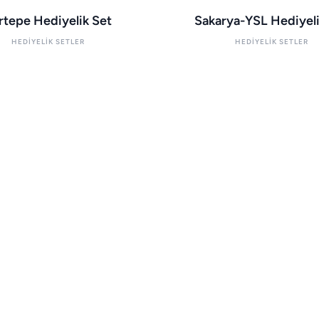
rtepe Hediyelik Set
Sakarya-YSL Hediyeli
HEDIYELIK SETLER
HEDIYELIK SETLER