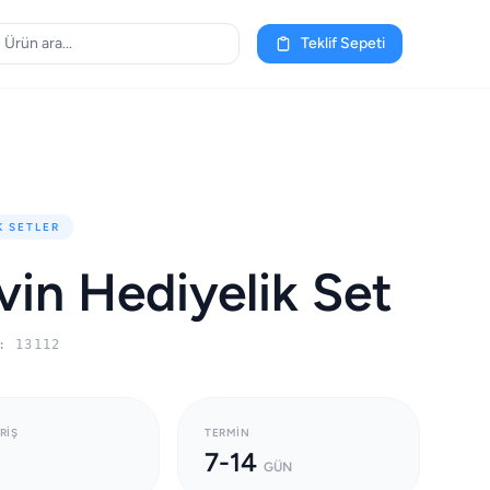
Teklif Sepeti
K SETLER
vin Hediyelik Set
: 13112
RIŞ
TERMIN
7-14
GÜN