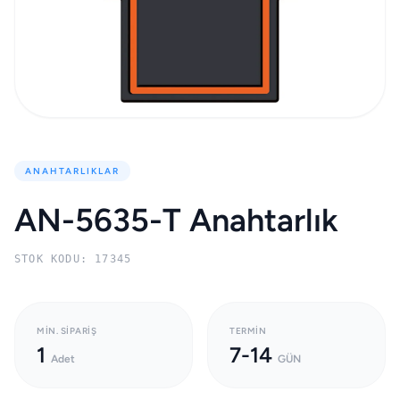
ANAHTARLIKLAR
AN-5635-T Anahtarlık
STOK KODU: 17345
MIN. SIPARIŞ
TERMIN
1
7-14
Adet
GÜN