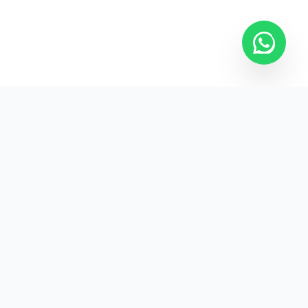
Kurumsal promosyon ürünleriyle markanızın
görünürlüğünü artırın.
HIZLI BAĞLANTILAR
Kategoriler