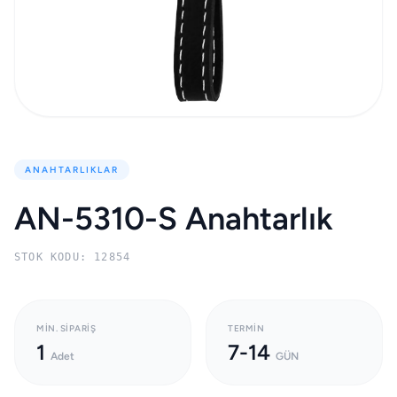
ANAHTARLIKLAR
AN-5310-S Anahtarlık
STOK KODU: 12854
MIN. SIPARIŞ
TERMIN
1
7-14
Adet
GÜN