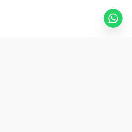
Kurumsal promosyon ürünleriyle markanızın
görünürlüğünü artırın.
HIZLI BAĞLANTILAR
Kategoriler