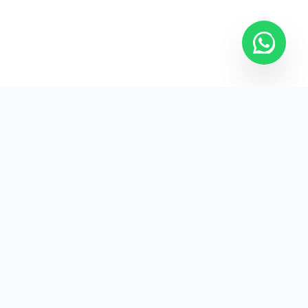
Kurumsal promosyon ürünleriyle markanızın
görünürlüğünü artırın.
HIZLI BAĞLANTILAR
Kategoriler