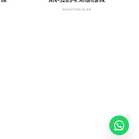
lık
AN-5285-K Anahtarlık
ANAHTARLIKLAR