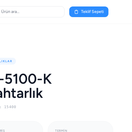
Teklif Sepeti
LIKLAR
-5100-K
htarlık
: 15400
RIŞ
TERMIN