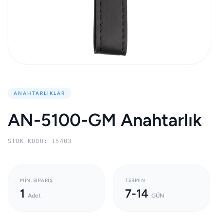
ANAHTARLIKLAR
AN-5100-GM Anahtarlık
STOK KODU: 15403
MIN. SIPARIŞ
TERMIN
1
7-14
Adet
GÜN