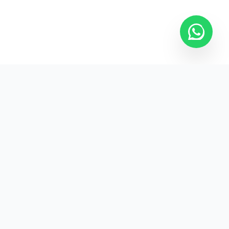
Kurumsal promosyon ürünleriyle markanızın
görünürlüğünü artırın.
HIZLI BAĞLANTILAR
Kategoriler