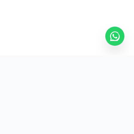
Kurumsal promosyon ürünleriyle markanızın
görünürlüğünü artırın.