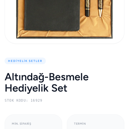
HEDIYELIK SETLER
Altındağ-Besmele
Hediyelik Set
STOK KODU: 16929
MIN. SIPARIŞ
TERMIN