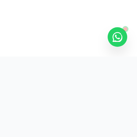
Kurumsal promosyon ürünleriyle markanızın
görünürlüğünü artırın.