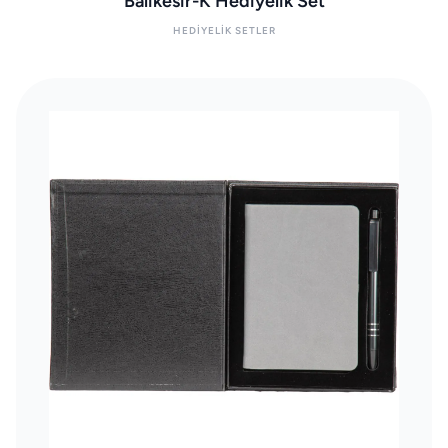
Balıkesir-K Hediyelik Set
HEDIYELIK SETLER