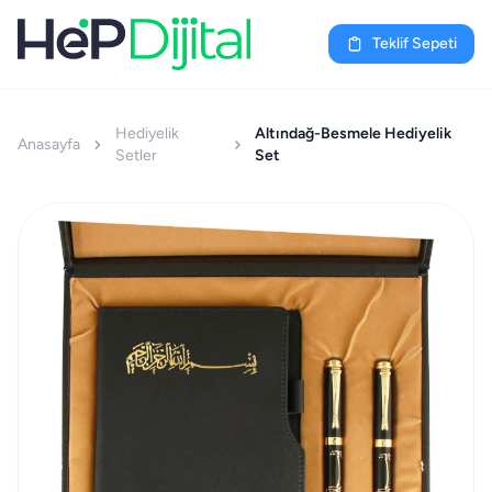
Teklif Sepeti
Hediyelik
Altındağ-Besmele Hediyelik
Anasayfa
Setler
Set