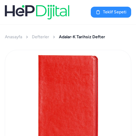
Teklif Sepeti
Anasayfa
Defterler
Adalar-K Tarihsiz Defter