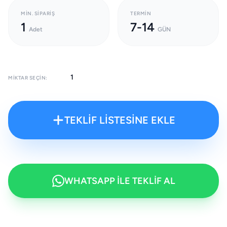
MIN. SIPARIŞ
TERMIN
1
7-14
Adet
GÜN
MIKTAR SEÇIN:
TEKLİF LİSTESİNE EKLE
WHATSAPP İLE TEKLİF AL