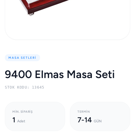
MASA SETLERI
9400 Elmas Masa Seti
STOK KODU: 13645
MIN. SIPARIŞ
TERMIN
1
7-14
Adet
GÜN