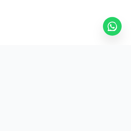
Kurumsal promosyon ürünleriyle markanızın
görünürlüğünü artırın.
HIZLI BAĞLANTILAR