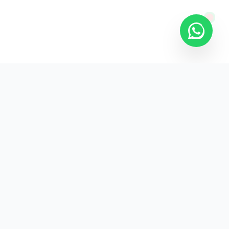
KURUMSAL
KVKK Aydınlatma
Gizlilik Politikası
İade ve Teslimat
İletişim