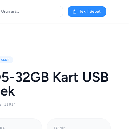
Teklif Sepeti
EKLER
5-32GB Kart USB
lek
: 11914
RIŞ
TERMIN