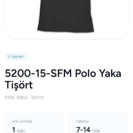
T-SHIRT
5200-15-SFM Polo Yaka
Tişört
STOK KODU: 16775
MIN. SIPARIŞ
TERMIN
1
7-14
Adet
GÜN