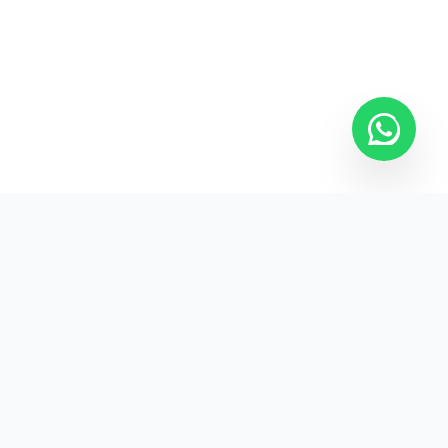
Kurumsal promosyon ürünleriyle markanızın
görünürlüğünü artırın.