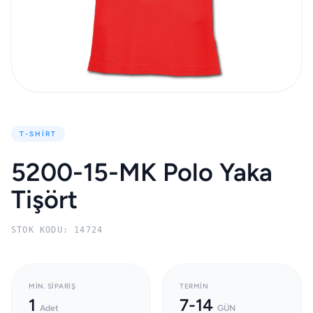
T-SHIRT
5200-15-MK Polo Yaka
Tişört
STOK KODU: 14724
MIN. SIPARIŞ
TERMIN
1
7-14
Adet
GÜN