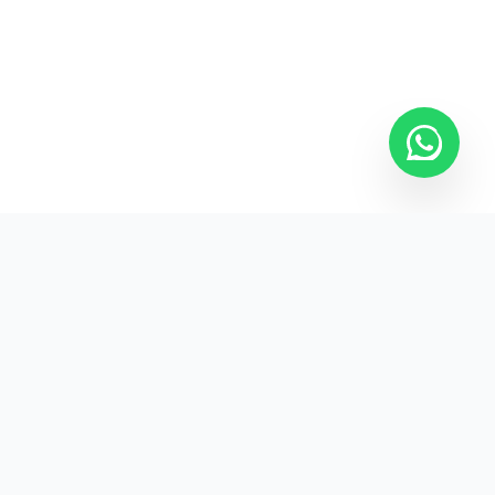
Kurumsal promosyon ürünleriyle markanızın
görünürlüğünü artırın.