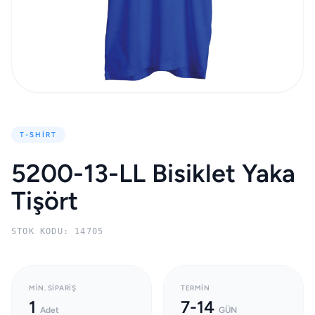
T-SHIRT
5200-13-LL Bisiklet Yaka
Tişört
STOK KODU: 14705
MIN. SIPARIŞ
TERMIN
1
7-14
Adet
GÜN