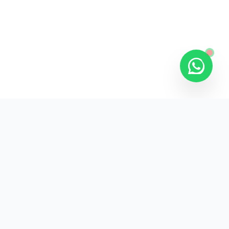
Kurumsal promosyon ürünleriyle markanızın
görünürlüğünü artırın.