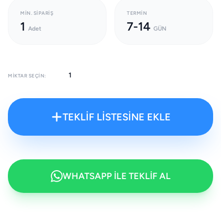
MIN. SIPARIŞ
TERMIN
1
7-14
Adet
GÜN
MIKTAR SEÇIN:
TEKLİF LİSTESİNE EKLE
WHATSAPP İLE TEKLİF AL