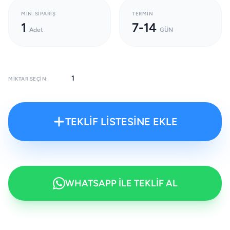
MIN. SIPARIŞ
TERMIN
1
7-14
Adet
GÜN
MIKTAR SEÇIN:
TEKLİF LİSTESİNE EKLE
WHATSAPP İLE TEKLİF AL